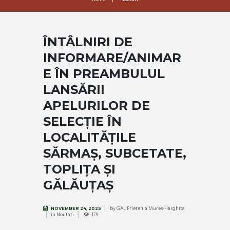
ÎNTÂLNIRI DE
INFORMARE/ANIMAR
E ÎN PREAMBULUL
LANSĂRII
APELURILOR DE
SELECȚIE ÎN
LOCALITĂȚILE
SĂRMAȘ, SUBCETATE,
TOPLIȚA ȘI
GĂLĂUȚAȘ
by
GAL Prietenia Mures-Harghita
NOVEMBER 24, 2025
in
Noutati
179