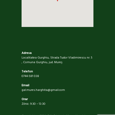
Adresa
Localitatea Gurghiu, Strada Tudor Vladimirescu nr. 5
, Comuna Gurghiu, jud. Mureş
Telefon
0744-581 038
Email
gal.mures.harghita@gmail.com
Orar
Zilnic: 9:30 – 13:30