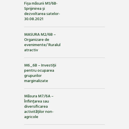
Fișa măsurii M1/6B-
Sprijinirea și
dezvoltarea satelor-
30.08.2021
MASURA M2/6B –
Organizare de
evenimente/ Ruralul
atractiv
M6_6B – Investiții
pentru ocuparea
grupurilor
marginalizate
Măsura M7/6A –
Înființarea sau
diversificarea
activităților non-
agricole