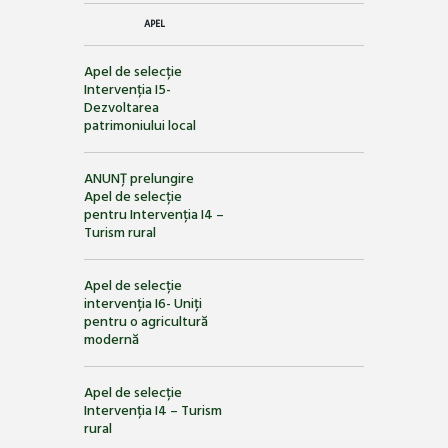
APEL
Apel de selecție
Intervenția I5-
Dezvoltarea
patrimoniului local
ANUNȚ prelungire
Apel de selecție
pentru Intervenția I4 –
Turism rural
Apel de selecție
intervenția I6- Uniți
pentru o agricultură
modernă
Apel de selecție
Intervenția I4 – Turism
rural