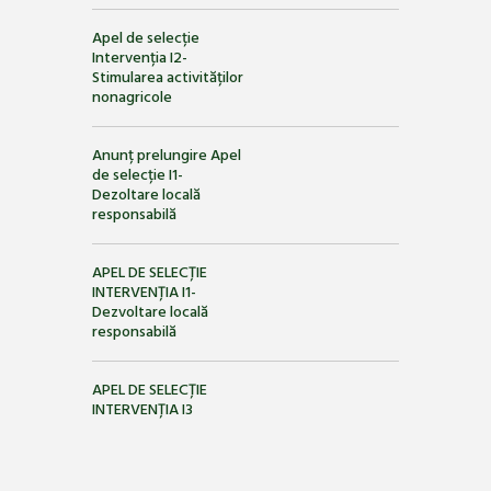
Apel de selecție
Intervenția I2-
Stimularea activităților
nonagricole
Anunț prelungire Apel
de selecție I1-
Dezoltare locală
responsabilă
APEL DE SELECȚIE
INTERVENȚIA I1-
Dezvoltare locală
responsabilă
APEL DE SELECȚIE
INTERVENȚIA I3