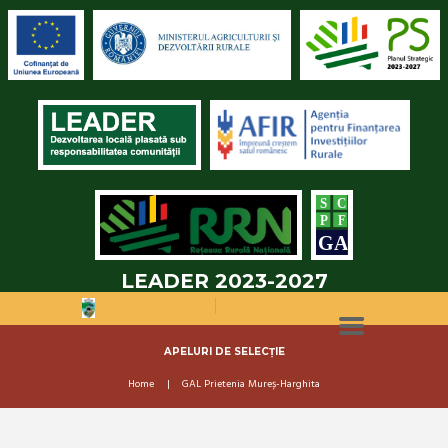
LEADER 2023-2027
APELURI DE SELECȚIE
Home
GAL Prietenia Mureș-Harghita