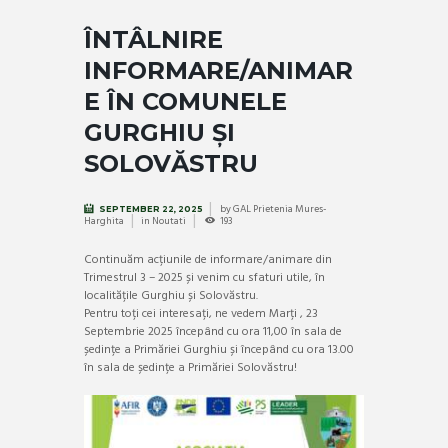
ÎNTÂLNIRE
INFORMARE/ANIMAR
E ÎN COMUNELE
GURGHIU ȘI
SOLOVĂSTRU
by
GAL Prietenia Mures-
SEPTEMBER 22, 2025
Harghita
in
Noutati
193
Continuăm acțiunile de informare/animare din
Trimestrul 3 – 2025 și venim cu sfaturi utile, în
localitățile Gurghiu și Solovăstru.
Pentru toți cei interesați, ne vedem Marți , 23
Septembrie 2025 începând cu ora 11,00 în sala de
ședințe a Primăriei Gurghiu și începând cu ora 13.00
în sala de ședințe a Primăriei Solovăstru!