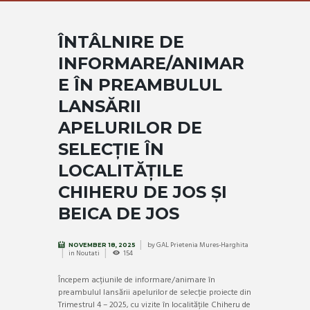
ÎNTÂLNIRE DE
INFORMARE/ANIMAR
E ÎN PREAMBULUL
LANSĂRII
APELURILOR DE
SELECȚIE ÎN
LOCALITĂȚILE
CHIHERU DE JOS ȘI
BEICA DE JOS
by
GAL Prietenia Mures-Harghita
NOVEMBER 18, 2025
in
Noutati
154
Începem acțiunile de informare/animare în
preambulul lansării apelurilor de selecție proiecte din
Trimestrul 4 – 2025, cu vizite în localitățile Chiheru de