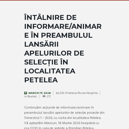
ÎNTÂLNIRE DE
INFORMARE/ANIMAR
E ÎN PREAMBULUL
LANSĂRII
APELURILOR DE
SELECȚIE ÎN
LOCALITATEA
PETELEA
by
GAL Prietenia Mures-Harghita
MARCH 17, 2026
in
Noutati
211
Continuăm acțiunile de informare/animare în
preambulul lansării apelurilor de selecție proiecte din
Trimestrul 1 – 2026, cu vizita din localitatea Petelea.
Vă așteptăm Miercuri, 18 Martie 2026 începând cu
ora 12.00 în sala de ședințe a Primăriei Petelea,