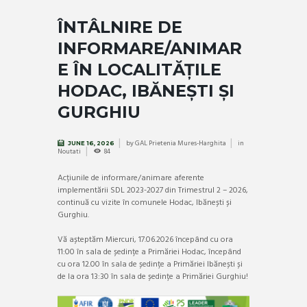
ÎNTÂLNIRE DE
INFORMARE/ANIMAR
E ÎN LOCALITĂȚILE
HODAC, IBĂNEȘTI ȘI
GURGHIU
by
GAL Prietenia Mures-Harghita
in
JUNE 16, 2026
Noutati
84
Acțiunile de informare/animare aferente
implementării SDL 2023-2027 din Trimestrul 2 – 2026,
continuă cu vizite în comunele Hodac, Ibănești și
Gurghiu.
Vă așteptăm Miercuri, 17.06.2026 începând cu ora
11:00 în sala de ședințe a Primăriei Hodac, începând
cu ora 12.00 în sala de ședințe a Primăriei Ibănești și
de la ora 13:30 în sala de ședințe a Primăriei Gurghiu!