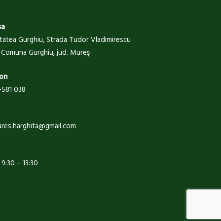
sa
itatea Gurghiu, Strada Tudor Vladimirescu
 , Comuna Gurghiu, jud. Mureş
on
581 038
ures.harghita@gmail.com
: 9:30 – 13:30