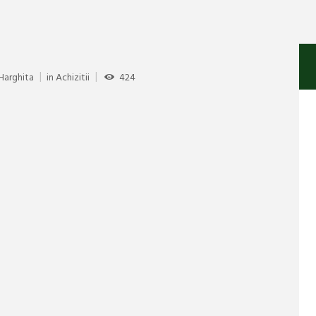
Harghita
in
Achizitii
424