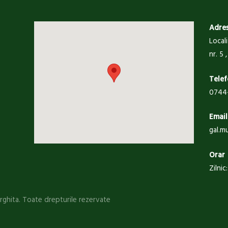
Adre
Local
nr. 5
Telef
0744-
Email
gal.m
Orar
Zilnic
ghita. Toate drepturile rezervate