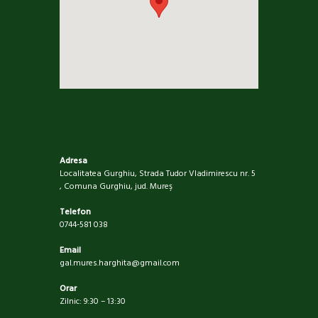
Adresa
Localitatea Gurghiu, Strada Tudor Vladimirescu nr. 5
, Comuna Gurghiu, jud. Mureş
Telefon
0744-581 038
Email
gal.mures.harghita@gmail.com
Orar
Zilnic: 9:30 – 13:30