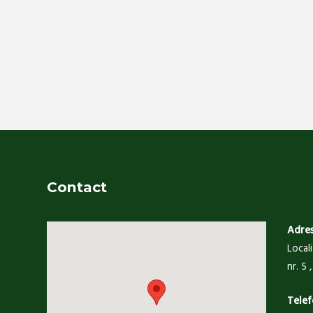
Contact
Adre
Local
nr. 5
Telef