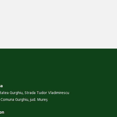
sa
itatea Gurghiu, Strada Tudor Vladimirescu
 , Comuna Gurghiu, jud. Mureş
on