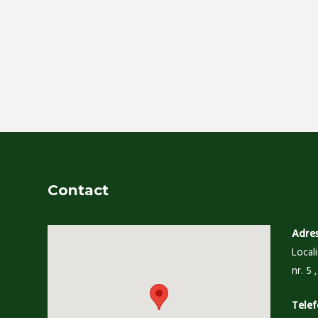
Contact
Adre
Local
nr. 5
Telef