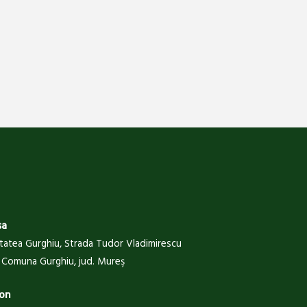
sa
itatea Gurghiu, Strada Tudor Vladimirescu
 , Comuna Gurghiu, jud. Mureş
on