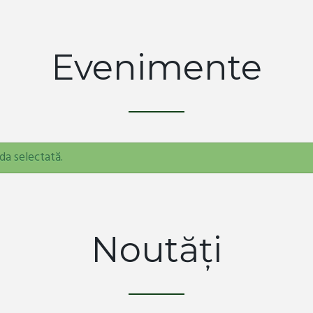
Evenimente
da selectată.
Noutăți