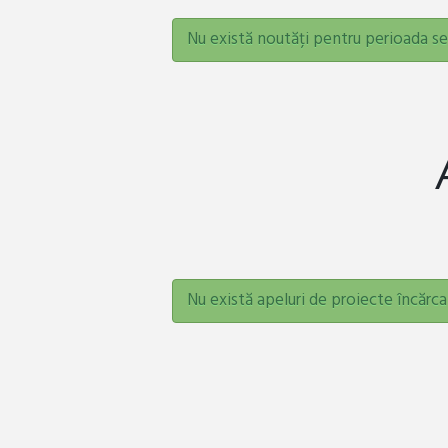
Nu există noutăți pentru perioada se
Nu există apeluri de proiecte încărca