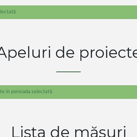
lectată.
Apeluri de proiect
te în perioada selectată.
Lista de măsuri